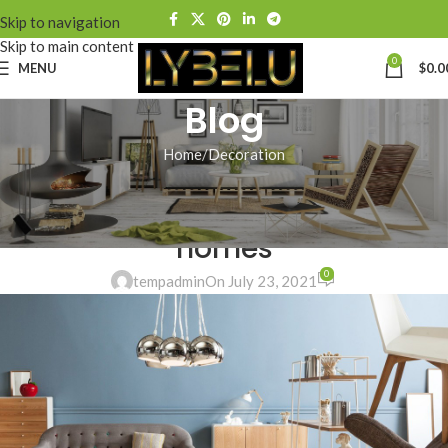
Skip to navigation
Skip to main content
0
MENU
$
0.0
Blog
Home
Decoration
DECORATION
Exploring Atlanta’s modern
homes
0
tempadmin
On July 23, 2021